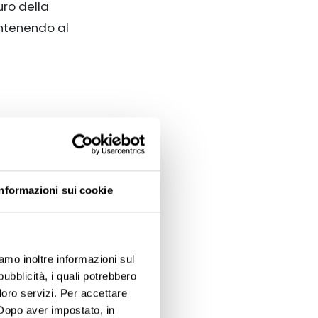
uro della
antenendo al
ista Silvia
Informazioni sui cookie
nnovazioni
 quotidiana.
iamo inoltre informazioni sul
azione audio
,
pubblicità, i quali potrebbero
qualità
loro servizi. Per accettare
. Dopo aver impostato, in