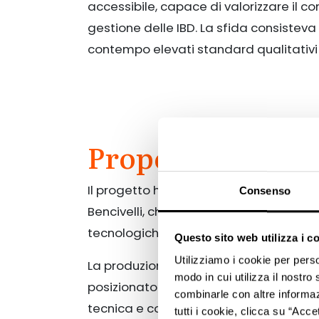
accessibile, capace di valorizzare il con
gestione delle IBD. La sfida consistev
contempo elevati standard qualitativi 
Proposta
Il progetto ha preso forma attorno a
D
Consenso
Bencivelli, che ha dialogato con medici
tecnologiche, bisogni dei pazienti, valo
Questo sito web utilizza i c
Utilizziamo i cookie per perso
La produzione è avvenuta
live
in un
all
modo in cui utilizza il nostro 
posizionato all’esterno del palazzo d
combinarle con altre informazi
tecnica e coerenza visiva con l’identit
tutti i cookie, clicca su “Acce