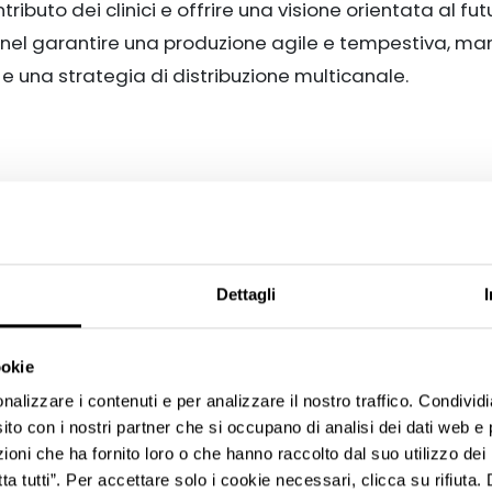
tributo dei clinici e offrire una visione orientata al fut
a nel garantire una produzione agile e tempestiva, m
e una strategia di distribuzione multicanale.
eepers
, un podcast in 8 episodi condotto dalla giornal
Dettagli
 e ricercatori su temi chiave: tecniche diagnostiche, i
re dei dati RWE, studi clinici e strumenti per la pratica
ookie
nalizzare i contenuti e per analizzare il nostro traffico. Condivid
estimento brandizzato e ottimizzato per la registr
sito con i nostri partner che si occupano di analisi dei dati web e 
el congresso. Questo ambiente dedicato ha garantito 
oni che ha fornito loro o che hanno raccolto dal suo utilizzo dei 
à del progetto.
tta tutti”. Per accettare solo i cookie necessari, clicca su rifiuta