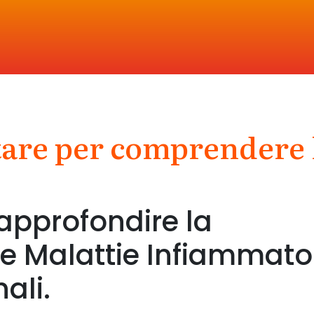
tare per comprendere 
HEADQUARTER
Via Walter Tobagi 6
approfondire la
20143 Milano
e Malattie Infiammato
ali.