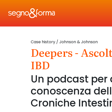
Case history
/ Johnson & Johnson
Deepers - Ascol
SITEMAP
IBD
About
Un podcast per 
Case History
conoscenza dell
Servizi
Croniche Intestin