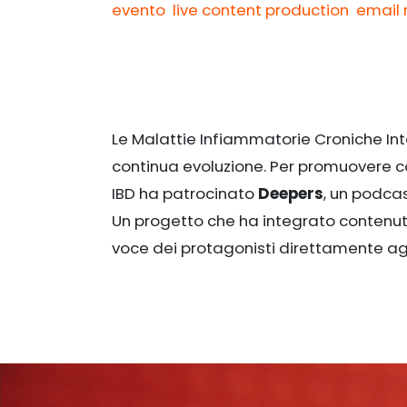
Contatti
evento
live content production
email 
Le Malattie Infiammatorie Croniche Int
continua evoluzione. Per promuovere con
IBD ha patrocinato
Deepers
, un podcas
Un progetto che ha integrato contenuti s
voce dei protagonisti direttamente agl